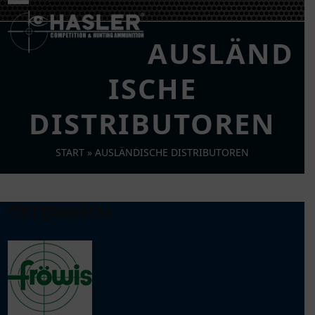
Skip
Open
Close
to
mobile
mobile
content
AUSLÄND
menu
menu
ISCHE
DISTRIBUTOREN
START
»
AUSLÄNDISCHE DISTRIBUTOREN
ÖSTERREICH
t