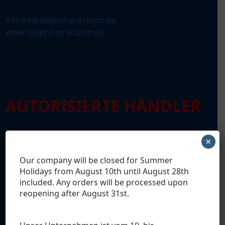
e
n.hoke@sleipnir-precision.de
u
www.sleipnir-precision.de
n
i
t
i
o
n
AUTORISIERTE HÄNDLER
u
×
DEUTSCHLAND
n
t
Our company will be closed for Summer
i
Holidays from August 10th until August 28th
included. Any orders will be processed upon
n
reopening after August 31
st
.
g
u
HUBER MUNITION