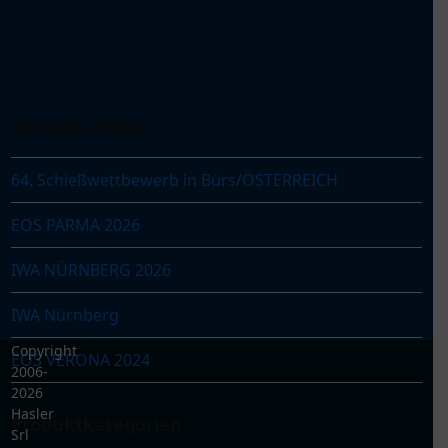
a
s
l
e
r
S
Aktuelle Artikel
p
o
64. Schießwettbewerb in Bürs/ÖSTERREICH
r
t
EOS PARMA 2026
IWA NÜRNBERG 2026
IWA Nürnberg
Copyright
EOS VERONA 2024
2006-
2026
Hasler
Produktkategorien
Srl