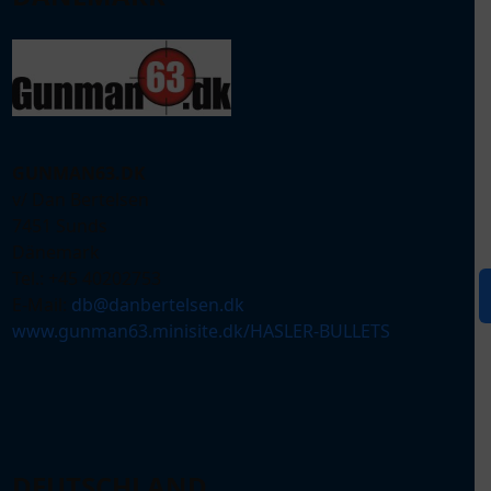
c
l
GUNMAN63.DK
i
v/ Dan Bertelsen
7451 Sunds
Dänemark
Tel.: +45 40202753
E-Mail:
db@danbertelsen.dk
www.gunman63.minisite.dk/HASLER-BULLETS
r
DEUTSCHLAND