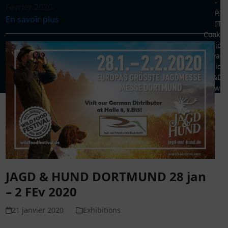
-
Février 2020.
P.I.
En savoir plus
IT0
Cookie
Policy
Privacy
Policy
R&D
Demoweb.
JAGD & HUND DORTMUND 28 jan
– 2 FEv 2020
21 janvier 2020
Exhibitions