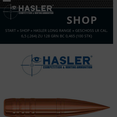
Skip
Open
Close
to
mobile
mobile
content
SHOP
menu
menu
START
»
SHOP
»
HASLER LONG RANGE
»
GESCHOSS LR CAL.
6,5 (.264) ZU 128 GRN BC 0,465 (100 STK)