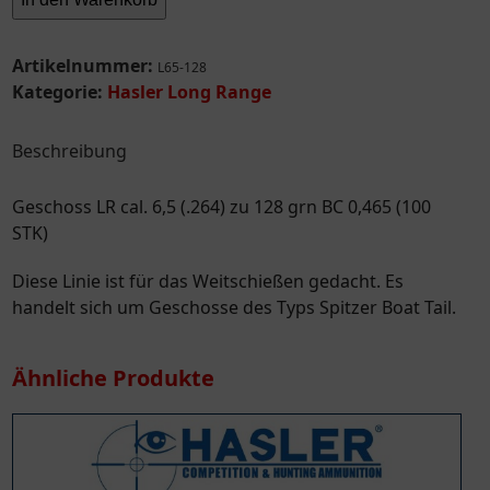
cal.
6,5
(.264)
Artikelnummer:
L65-128
zu
Kategorie:
Hasler Long Range
128
grn
Beschreibung
BC
0,465
Geschoss LR cal. 6,5 (.264) zu 128 grn BC 0,465 (100
(100
STK)
STK)
Menge
Diese Linie ist für das Weitschießen gedacht. Es
handelt sich um Geschosse des Typs Spitzer Boat Tail.
Ähnliche Produkte