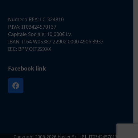
Numero REA: LC-324810
P.IVA: IT03424570137
Capitale Sociale: 10.000€ i.v.
IBAN: IT64 W05387 22902 0000 4906 8937
BIC: BPMOIT22XXX
Facebook link
Facebook
Copyright 2006-2026 Hasler Srl - P.I. IT03424570137