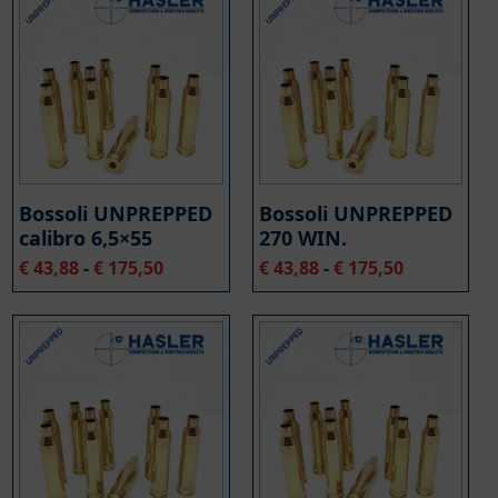
più
recente
Bossoli UNPREPPED
Bossoli UNPREPPED
calibro 6,5×55
270 WIN.
Fascia
Fascia
€
43,88
-
€
175,50
€
43,88
-
€
175,50
di
di
prezzo:
prezzo:
da
da
€ 43,88
€ 43,88
a
a
€ 175,50
€ 175,50