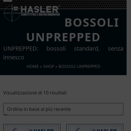
Skip
Open
Close
to
mobile
mobile
content
BOSSOLI
menu
menu
UNPREPPED
UNPREPPED: bossoli standard, senza
innesco
HOME
»
SHOP
»
BOSSOLI UNPREPPED
Ordina
Visualizzazione di 10 risultati
in
base
al