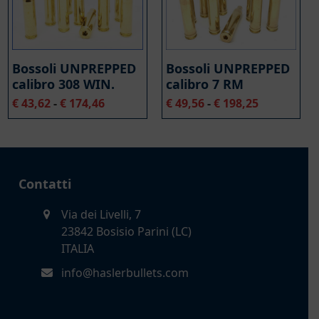
Bossoli UNPREPPED
Bossoli UNPREPPED
calibro 308 WIN.
calibro 7 RM
Fascia
Fascia
€
43,62
-
€
174,46
€
49,56
-
€
198,25
di
di
prezzo:
prezzo:
da
da
€ 43,62
€ 49,56
a
a
Contatti
€ 174,46
€ 198,25
Via dei Livelli, 7
23842 Bosisio Parini (LC)
ITALIA
info@haslerbullets.com