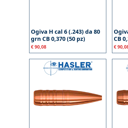
Ogiva H cal 6 (.243) da 80
Ogiva
grn CB 0,370 (50 pz)
CB 0,
€
90,08
€
90,0