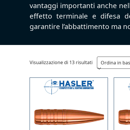
vantaggi importanti anche nell
effetto terminale e difesa d
garantire l’abbattimento ma no
Ordina
Visualizzazione di 13 risultati
in
base
al
più
recente