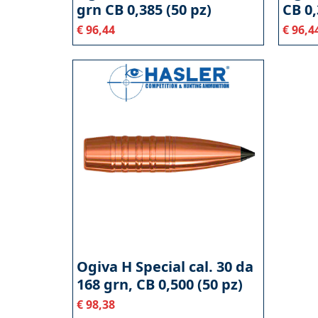
grn CB 0,385 (50 pz)
CB 0,
€
96,44
€
96,4
Ogiva H Special cal. 30 da
168 grn, CB 0,500 (50 pz)
€
98,38