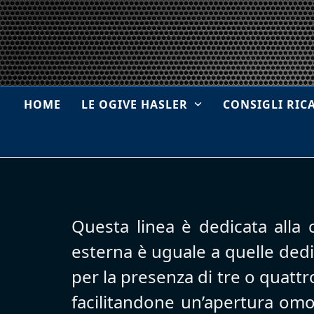
Skip
to
content
HOME
LE OGIVE HASLER
CONSIGLI RIC
Questa linea è dedicata alla c
esterna è uguale a quelle dedic
per la presenza di tre o quattr
facilitandone un’apertura omog