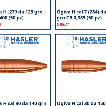
 H .270 da 125 grn
Ogiva H cal 7 (284) d
400 (50 pz)
grn CB 0,385 (50 pz)
4
€
96,44
 H cal 30 da 140 grn
Ogiva H cal 30 da 150