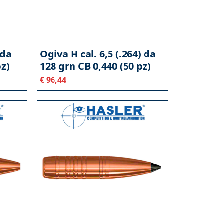
 da
Ogiva H cal. 6,5 (.264) da
pz)
128 grn CB 0,440 (50 pz)
€
96,44