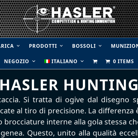
ARICA
PRODOTTI
BOSSOLI
MUNIZIO
NEGOZIO
ITALIANO
0 ITEMS
HASLER HUNTIN
accia. Si tratta di ogive dal disegno s
ate al tiro di precisione. La differenza 
o brocciature interne alla gola stessa c
enea. Questo, unito alla qualità eccel