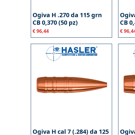
Ogiva H .270 da 115 grn
Ogiva
CB 0,370 (50 pz)
CB 0,
€
96,44
€
96,4
Ogiva H cal 7 (.284) da 125
Ogiva