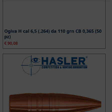
Ogiva H cal 6,5 (.264) da 110 grn CB 0,365 (50
pz)
€
90,08