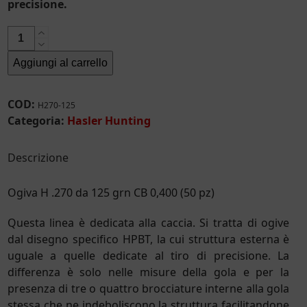
precisione.
Ogiva
H
Aggiungi al carrello
.270
da
125
COD:
H270-125
grn
Categoria:
Hasler Hunting
CB
0,400
Descrizione
(50
pz)
Ogiva H .270 da 125 grn CB 0,400 (50 pz)
quantità
Questa linea è dedicata alla caccia. Si tratta di ogive
dal disegno specifico HPBT, la cui struttura esterna è
uguale a quelle dedicate al tiro di precisione. La
differenza è solo nelle misure della gola e per la
presenza di tre o quattro brocciature interne alla gola
stessa che ne indeboliscono la struttura facilitandone