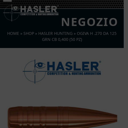
Skip
Open
Close
to
mobile
mobile
content
NEGOZIO
menu
menu
HOME
»
SHOP
»
HASLER HUNTING
»
OGIVA H .270 DA 125
GRN CB 0,400 (50 PZ)