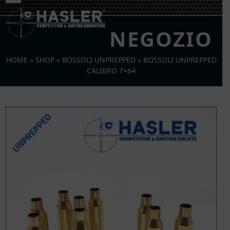
Skip
Open
Close
to
mobile
mobile
content
NEGOZIO
menu
menu
HOME
»
SHOP
»
BOSSOLI UNPREPPED
»
BOSSOLI UNPREPPED
CALIBRO 7×64