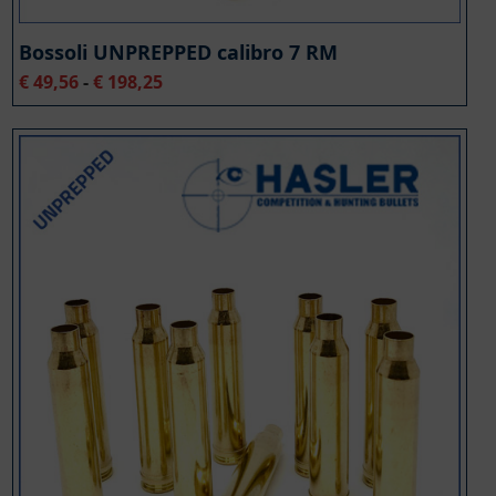
Bossoli UNPREPPED calibro 7 RM
Fascia
€
49,56
-
€
198,25
di
prezzo:
da
€ 49,56
a
€ 198,25