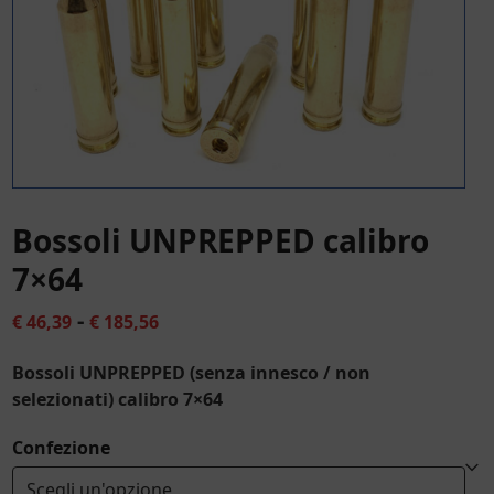
Bossoli UNPREPPED calibro
7×64
Fascia
-
€
46,39
€
185,56
di
Bossoli UNPREPPED (senza innesco / non
prezzo:
selezionati) calibro 7×64
da
Confezione
€ 46,39
a