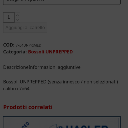
€ 185,56
Bossoli
UNPREPPED
Aggiungi al carrello
calibro
7x64
quantità
COD:
7x64UNPRIMED
Categoria:
Bossoli UNPREPPED
Descrizione
Informazioni aggiuntive
Bossoli UNPREPPED (senza innesco / non selezionati)
calibro 7×64
Prodotti correlati