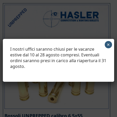
prezzo:
da
€ 43,88
a
€ 175,50
×
I nostri uffici saranno chiusi per le vacanze
estive dal 10 al 28 agosto compresi. Eventuali
ordini saranno presi in carico alla riapertura il 31
agosto.
Bossoli UNPREPPED calibro 6,5×55