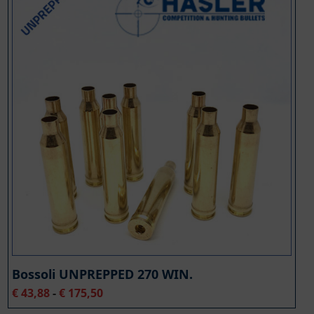
Bossoli UNPREPPED 270 WIN.
Fascia
€
43,88
-
€
175,50
di