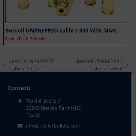
Bossoli UNPREPPED calibro 300 WIN.MAG.
Fascia
€
56,70
-
€
226,80
di
prezzo:
da
Bossoli UNPREPPED
Bossoli UNPREPPED
€ 56,70
post
articolo
calibro .30-06
calibro 7×65 R
a
precedente:
successivo:
€ 226,80
Contatti
Via dei Livelli, 7
23842 Bosisio Parini (LC)
ITALIA
info@haslerbullets.com