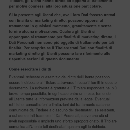
Titolare, gli Utenti hanno diritto ad opporsi al trattamento
per motivi connessi alla loro situazione particolare.
Si fa presente agli Utenti che, ove i loro Dati fossero trattati
con finalità di marketing diretto, possono opporsi al
trattamento in qualsiasi momento, gratuitamente e senza
fornire alcuna motivazione. Qualora gli Utenti si
oppongano al trattamento per finalità di marketing diretto, i
Dati Personali non sono più oggetto di trattamento per tali
finalità. Per scoprire se il Titolare tratti Dati con finalità di
marketing diretto gli Utenti possono fare riferimento alle
rispettive sezioni di questo documento.
Come esercitare i diritti
Eventuali richieste di esercizio dei diritti dell'Utente possono
essere indirizzate al Titolare attraverso i recapiti forniti in questo
documento. La richiesta è gratuita e il Titolare risponderà nel più
breve tempo possibile, in ogni caso entro un mese, fornendo
all’Utente tutte le informazioni previste dalla legge. Eventuali
rettifiche, cancellazioni o limitazioni del trattamento saranno
comunicate dal Titolare a ciascuno dei destinatari, se esistenti,
a cui sono stati trasmessi i Dati Personali, salvo che ciò si
riveli impossibile o implichi uno sforzo sproporzionato. Il Titolare
comunica all'Utente tali destinatari qualora egli lo richieda.