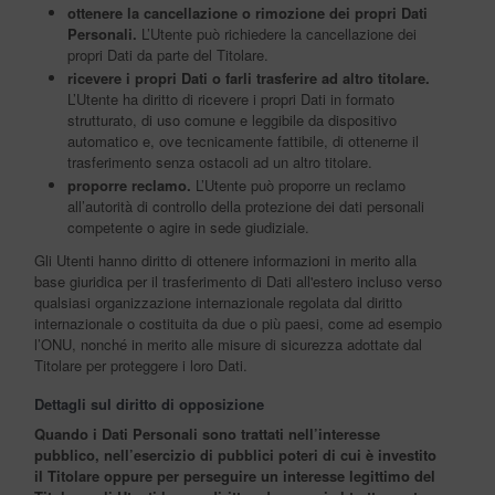
ottenere la cancellazione o rimozione dei propri Dati
Personali.
L’Utente può richiedere la cancellazione dei
propri Dati da parte del Titolare.
ricevere i propri Dati o farli trasferire ad altro titolare.
L’Utente ha diritto di ricevere i propri Dati in formato
strutturato, di uso comune e leggibile da dispositivo
automatico e, ove tecnicamente fattibile, di ottenerne il
trasferimento senza ostacoli ad un altro titolare.
proporre reclamo.
L’Utente può proporre un reclamo
all’autorità di controllo della protezione dei dati personali
competente o agire in sede giudiziale.
Gli Utenti hanno diritto di ottenere informazioni in merito alla
base giuridica per il trasferimento di Dati all'estero incluso verso
qualsiasi organizzazione internazionale regolata dal diritto
internazionale o costituita da due o più paesi, come ad esempio
l’ONU, nonché in merito alle misure di sicurezza adottate dal
Titolare per proteggere i loro Dati.
Dettagli sul diritto di opposizione
Quando i Dati Personali sono trattati nell’interesse
pubblico, nell’esercizio di pubblici poteri di cui è investito
il Titolare oppure per perseguire un interesse legittimo del