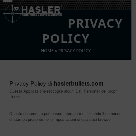
Skip
Open
Close
to
mobile
mobile
content
PRIVACY
menu
menu
POLICY
HOME
»
PRIVACY POLICY
Privacy Policy di
haslerbullets.com
Questa Applicazione raccoglie alcuni Dati Personali dei propri
Utenti.
Questo documento può essere stampato utilizzando il comando
di stampa presente nelle impostazioni di qualsiasi browser.