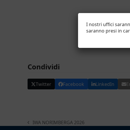
I nostri uffici sara
saranno presi in cari
Condividi
Twitter
Facebook
LinkedIn
E
IWA NORIMBERGA 2026
post