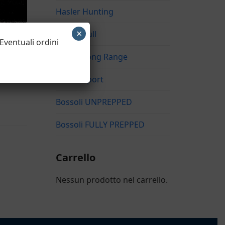
Hasler Hunting
×
Hasler Bull
 Eventuali ordini
Hasler Long Range
Hasler Sport
Bossoli UNPREPPED
Bossoli FULLY PREPPED
Carrello
Nessun prodotto nel carrello.