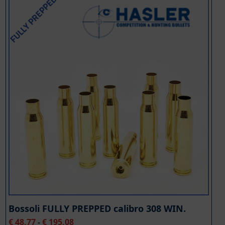
Bossoli FULLY PREPPED calibro 308 WIN.
Fascia
€
48,77
-
€
195,08