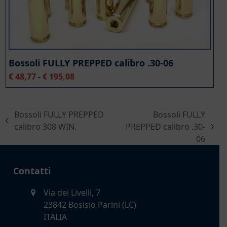
Bossoli FULLY PREPPED calibro .30-06
Fascia
€
48,77
-
€
195,08
di
prezzo:
da
Bossoli FULLY PREPPED
Bossoli FULLY
€ 48,77
post
calibro 308 WIN.
PREPPED calibro .30-
a
articolo
precedente:
06
€ 195,08
successivo:
Contatti
Via dei Livelli, 7
23842 Bosisio Parini (LC)
ITALIA