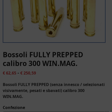
Bossoli FULLY PREPPED
calibro 300 WIN.MAG.
Fascia
-
€
62,65
€
250,59
di
Bossoli FULLY PREPPED (senza innesco / selezionati
prezzo:
visivamente, pesati e sbavati) calibro 300
da
WIN.MAG.
€ 62,65
Confezione
a