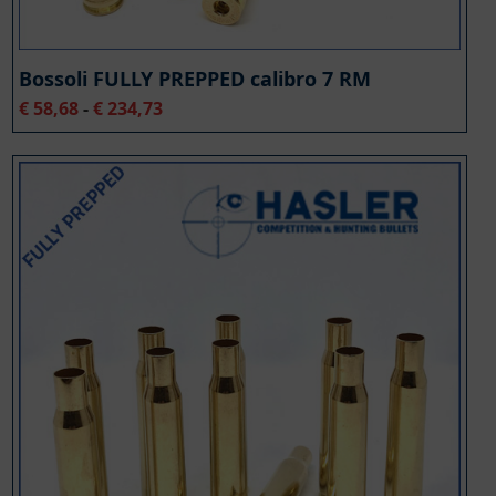
Bossoli FULLY PREPPED calibro 7 RM
Fascia
€
58,68
-
€
234,73
di
prezzo:
da
€ 58,68
a
€ 234,73