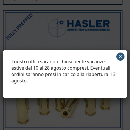
di
prezzo:
da
€ 48,77
a
€ 195,08
×
I nostri uffici saranno chiusi per le vacanze
estive dal 10 al 28 agosto compresi. Eventuali
ordini saranno presi in carico alla riapertura il 31
agosto.