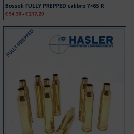
Bossoli FULLY PREPPED calibro 7×65 R
Fascia
€
54,30
-
€
217,20
di
prezzo:
da
€ 54,30
a
€ 217,20