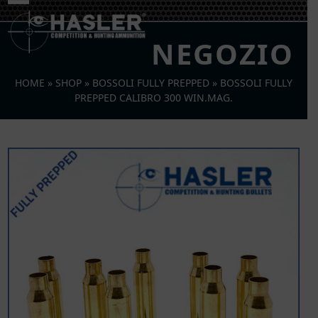
Skip
Open
Close
to
mobile
mobile
content
NEGOZIO
menu
menu
HOME
»
SHOP
»
BOSSOLI FULLY PREPPED
»
BOSSOLI FULLY
PREPPED CALIBRO 300 WIN.MAG.