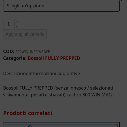
€ 250,59
Bossoli
FULLY
Aggiungi al carrello
PREPPED
calibro
300
COD:
300WINUNPRIMEDFP
WIN.MAG.
Categoria:
Bossoli FULLY PREPPED
quantità
Descrizione
Informazioni aggiuntive
Bossoli FULLY PREPPED (senza innesco / selezionati
visivamente, pesati e sbavati) calibro 300 WIN.MAG.
Prodotti correlati