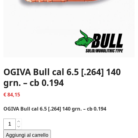
OGIVA Bull cal 6.5 [.264] 140
grn. – cb 0.194
€
84,15
OGIVA Bull cal 6.5 [.264] 140 grn. – cb 0.194
OGIVA
Bull
Aggiungi al carrello
cal