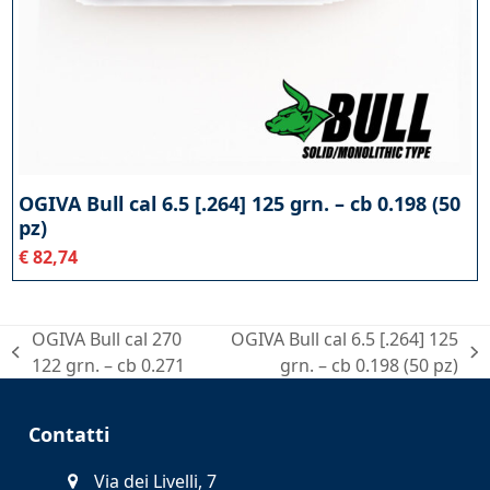
OGIVA Bull cal 6.5 [.264] 125 grn. – cb 0.198 (50
pz)
€
82,74
OGIVA Bull cal 270
OGIVA Bull cal 6.5 [.264] 125
post
articolo
122 grn. – cb 0.271
grn. – cb 0.198 (50 pz)
precedente:
successivo:
Contatti
Via dei Livelli, 7