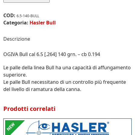
6.5
[.264]
COD:
6.5-140-BULL
140
Categoria:
Hasler Bull
grn.
-
Descrizione
cb
0.194
OGIVA Bull cal 6.5 [.264] 140 grn. – cb 0.194
quantità
Le palle della linea Bull ha una capacità di affungamento
superiore.
Le palle Bull necessitano di un controllo più frequente
del livello di ramatura della canna.
Prodotti correlati