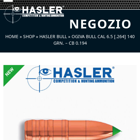
Skip
Open
Close
to
mobile
mobile
content
NEGOZIO
menu
menu
HOME
»
SHOP
»
HASLER BULL
»
OGIVA BULL CAL 6.5 [.264] 140
GRN. – CB 0.194