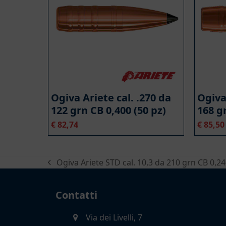
Ogiva Ariete cal. .270 da
Ogiva
122 grn CB 0,400 (50 pz)
168 gr
€
82,74
€
85,50
Ogiva Ariete STD cal. 10,3 da 210 grn CB 0,24
post
precedente:
Contatti
Via dei Livelli, 7