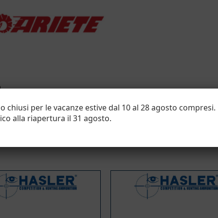
)
nno chiusi per le vacanze estive dal 10 al 28 agosto compresi.
di frammentarsi.
co alla riapertura il 31 agosto.
frequente del livello di ramatura della canna.