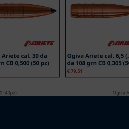
 Ariete cal. 30 da
Ogiva Ariete cal. 6,5 (
n CB 0,500 (50 pz)
da 108 grn CB 0,365 (5
€
79,51
0 (40pz)
Ogiva Ar
articolo
success