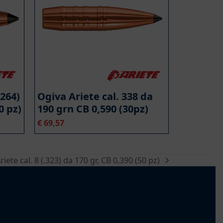
.264)
Ogiva Ariete cal. 338 da
0 pz)
190 grn CB 0,590 (30pz)
€
69,57
iete cal. 8 (.323) da 170 gr, CB 0,390 (50 pz)
ivo: