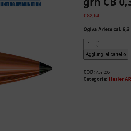
grn CB 0,
€
82,64
Ogiva Ariete cal. 9,3
Ogiva
Ariete
Aggiungi al carrello
cal.
9,3
da
COD:
A93-205
203
Categoria:
Hasler A
grn
CB
0,345
(40pz
)
quantità