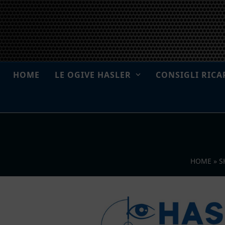
Skip
to
content
HOME
LE OGIVE HASLER
CONSIGLI RICA
HOME
»
S