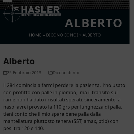
Skip
Open
Close
to
mobile
mobile
content
ALBERTO
menu
menu
HOME
»
DICONO DI NOI
»
ALBERTO
Alberto
25 Febbraio 2013
Dicono di noi
il 284 comincia a farmi perdere la pazienza. l’ho usato
con profitto con palle in piombo, ma il transito sul
rame non ha dato i risultati sperati. sinceramente, a
naso, avrei provato la 110 grs per lunghezza di palla.
tieni conto che il mio spara bene palla dalla
mantellatura piuttosto tenera (SST, amax, btip) con
pesi tra 120 e 140.