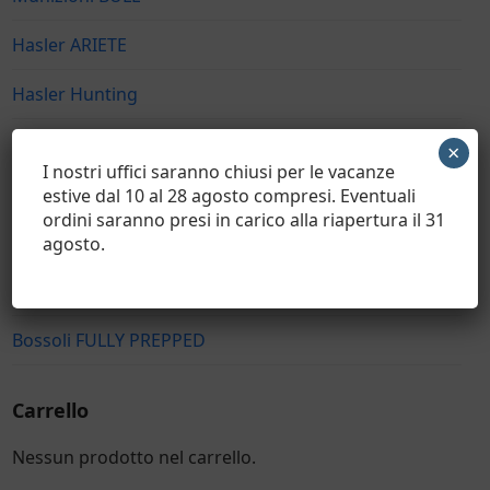
Hasler ARIETE
Hasler Hunting
Hasler Bull
×
I nostri uffici saranno chiusi per le vacanze
Hasler Long Range
estive dal 10 al 28 agosto compresi. Eventuali
ordini saranno presi in carico alla riapertura il 31
Hasler Sport
agosto.
Bossoli UNPREPPED
Bossoli FULLY PREPPED
Carrello
Nessun prodotto nel carrello.