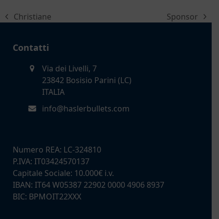
Christiane
Sponsor
post
articolo
precedente:
successivo:
Contatti
Via dei Livelli, 7
23842 Bosisio Parini (LC)
ITALIA
info@haslerbullets.com
Numero REA: LC-324810
P.IVA: IT03424570137
Capitale Sociale: 10.000€ i.v.
IBAN: IT64 W05387 22902 0000 4906 8937
BIC: BPMOIT22XXX