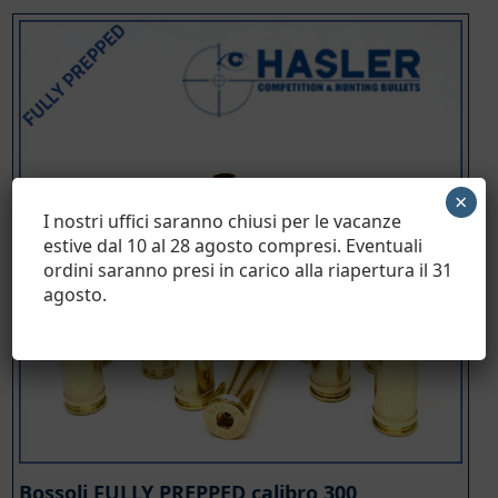
prezzo:
da
€ 55,28
a
€ 221,10
×
I nostri uffici saranno chiusi per le vacanze
estive dal 10 al 28 agosto compresi. Eventuali
ordini saranno presi in carico alla riapertura il 31
agosto.
Bossoli FULLY PREPPED calibro 300