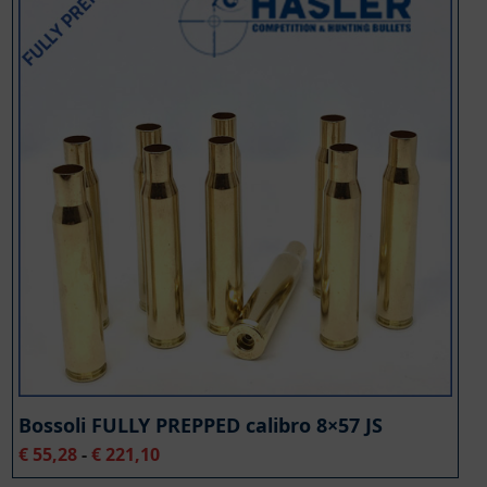
Bossoli FULLY PREPPED calibro 8×57 JS
Fascia
€
55,28
-
€
221,10
di