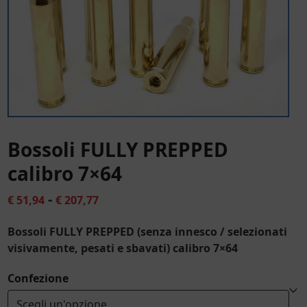
Bossoli FULLY PREPPED
calibro 7×64
Fascia
-
€
51,94
€
207,77
di
Bossoli FULLY PREPPED (senza innesco / selezionati
prezzo:
visivamente, pesati e sbavati) calibro 7×64
da
Confezione
€ 51,94
a