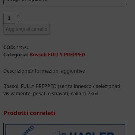
€ 207,77
Bossoli
FULLY
Aggiungi al carrello
PREPPED
calibro
7x64
COD:
FP7x64
quantità
Categoria:
Bossoli FULLY PREPPED
Descrizione
Informazioni aggiuntive
Bossoli FULLY PREPPED (senza innesco / selezionati
visivamente, pesati e sbavati) calibro 7×64
Prodotti correlati