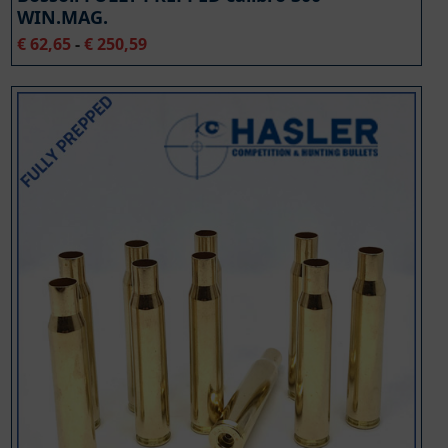
WIN.MAG.
Fascia
€
62,65
-
€
250,59
di
prezzo:
da
€ 62,65
a
€ 250,59