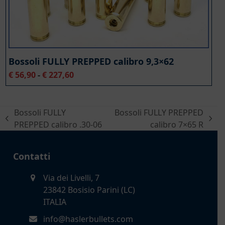
Bossoli FULLY PREPPED calibro 9,3×62
Fascia
€
56,90
-
€
227,60
di
prezzo:
da
Bossoli FULLY
Bossoli FULLY PREPPED
€ 56,90
post
articolo
PREPPED calibro .30-06
calibro 7×65 R
a
precedente:
successivo:
€ 227,60
Contatti
Via dei Livelli, 7
23842 Bosisio Parini (LC)
ITALIA
info@haslerbullets.com