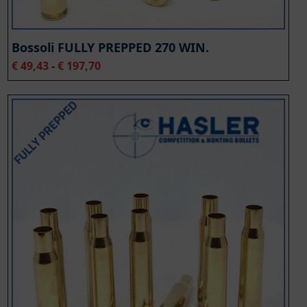
Bossoli FULLY PREPPED 270 WIN.
Fascia
€
49,43
-
€
197,70
di
prezzo:
da
€ 49,43
a
€ 197,70