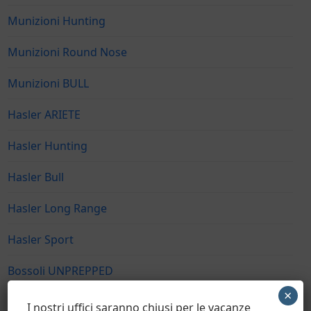
Munizioni Hunting
Munizioni Round Nose
Munizioni BULL
Hasler ARIETE
Hasler Hunting
Hasler Bull
Hasler Long Range
Hasler Sport
Bossoli UNPREPPED
×
Bossoli FULLY PREPPED
I nostri uffici saranno chiusi per le vacanze