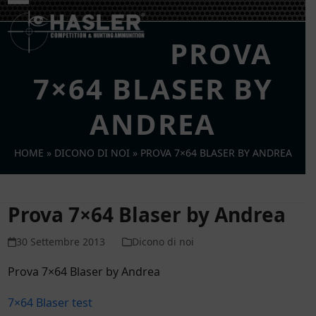
Skip
Open
Close
to
mobile
mobile
content
PROVA
menu
menu
7×64 BLASER BY
ANDREA
HOME
»
DICONO DI NOI
»
PROVA 7×64 BLASER BY ANDREA
Prova 7×64 Blaser by Andrea
30 Settembre 2013
Dicono di noi
Prova 7×64 Blaser by Andrea
7×64 Blaser test