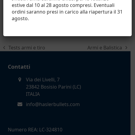
estive dal 10 al 28 agosto compresi. Eventuali
ordini saranno presi in carico alla riapertura il 31
Carrello
agosto.
Nessun prodotto nel carrello.
Tests armi e tiro
Armi e Balistica
post
articolo
precedente:
successivo:
Contatti
Via dei Livelli, 7
23842 Bosisio Parini (LC)
ITALIA
info@haslerbullets.com
Numero REA: LC-324810