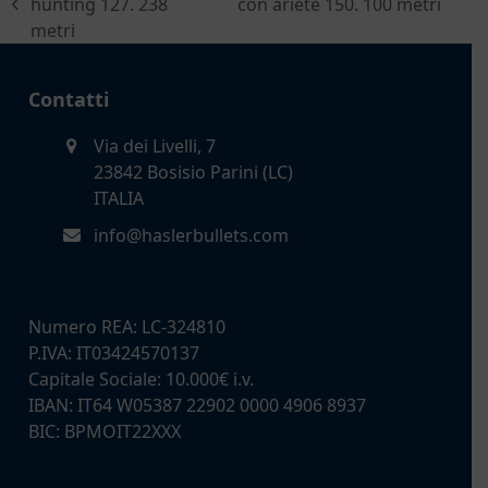
articolo
hunting 127. 238
con ariete 150. 100 metri
post
successivo:
metri
precedente:
Contatti
Via dei Livelli, 7
23842 Bosisio Parini (LC)
ITALIA
info@haslerbullets.com
Numero REA: LC-324810
P.IVA: IT03424570137
Capitale Sociale: 10.000€ i.v.
IBAN: IT64 W05387 22902 0000 4906 8937
BIC: BPMOIT22XXX