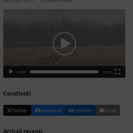
6 Luglio 2015
Galleria video
Video
Player
00:00
00:15
Condividi
Twitter
Facebook
LinkedIn
Email
Articoli recenti