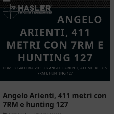
Skip
Open
Close
to
mobile
mobile
content
ANGELO
menu
menu
ARIENTI, 411
METRI CON 7RM E
HUNTING 127
HOME
»
GALLERIA VIDEO
»
ANGELO ARIENTI, 411 METRI CON
7RM E HUNTING 127
Angelo Arienti, 411 metri con
7RM e hunting 127