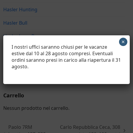
Hasler Hunting
Hasler Bull
Hasler Long Range
×
I nostri uffici saranno chiusi per le vacanze
Hasler Sport
estive dal 10 al 28 agosto compresi. Eventuali
ordini saranno presi in carico alla riapertura il 31
Bossoli UNPREPPED
agosto.
Bossoli FULLY PREPPED
Carrello
Nessun prodotto nel carrello.
Paolo 7RM
Carlo Repubblica Ceca, 308