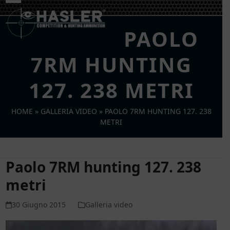
Skip
Open
Close
to
mobile
mobile
content
PAOLO
menu
menu
7RM HUNTING
127. 238 METRI
HOME
»
GALLERIA VIDEO
»
PAOLO 7RM HUNTING 127. 238
METRI
Paolo 7RM hunting 127. 238
metri
30 Giugno 2015
Galleria video
Video