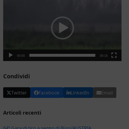
Player
00:00
00:16
Condividi
Twitter
Facebook
LinkedIn
Email
Articoli recenti
64ª Gara di tiro a segno di Bürs/AUSTRIA