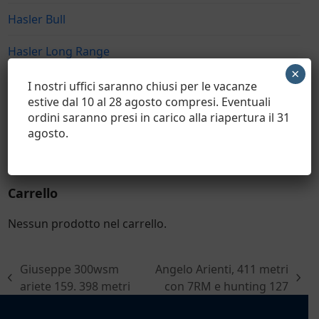
Hasler Bull
Hasler Long Range
×
Hasler Sport
I nostri uffici saranno chiusi per le vacanze
estive dal 10 al 28 agosto compresi. Eventuali
Bossoli UNPREPPED
ordini saranno presi in carico alla riapertura il 31
agosto.
Bossoli FULLY PREPPED
Carrello
Nessun prodotto nel carrello.
Giuseppe 300wsm
Angelo Arienti, 411 metri
post
articolo
ariete 159. 398 metri
con 7RM e hunting 127
precedente:
successivo: