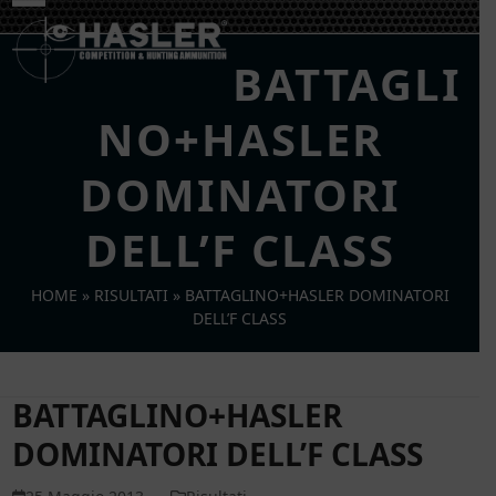
Skip
Open
Close
to
mobile
mobile
content
BATTAGLI
menu
menu
NO+HASLER
DOMINATORI
DELL’F CLASS
HOME
»
RISULTATI
»
BATTAGLINO+HASLER DOMINATORI
DELL’F CLASS
BATTAGLINO+HASLER
DOMINATORI DELL’F CLASS