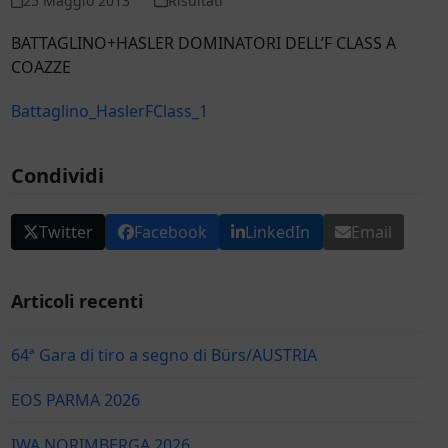
25 Maggio 2013
Risultati
BATTAGLINO+HASLER DOMINATORI DELL’F CLASS A
COAZZE
Battaglino_HaslerFClass_1
Condividi
Twitter
Facebook
LinkedIn
Email
Articoli recenti
64ª Gara di tiro a segno di Bürs/AUSTRIA
EOS PARMA 2026
IWA NORIMBERGA 2026