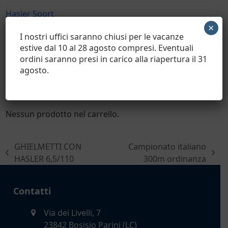
Hasler Sport
×
I nostri uffici saranno chiusi per le vacanze
Bossoli UNPREPPED
estive dal 10 al 28 agosto compresi. Eventuali
ordini saranno presi in carico alla riapertura il 31
Bossoli FULLY PREPPED
agosto.
Carrello
Nessun prodotto nel carrello.
GHIELMETTI CON
Campionato italiano
post
articolo
HASLER 6,5/110
300m ordinanza
precedente:
successivo:
Contatti
Via dei Livelli, 7
23842 Bosisio Parini (LC)